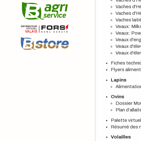
Vaches d'H
Vaches d'H
Vaches lait
Veaux: Mil
Veaux: Pow
Veaux d'en
Veaux d'éle
Veaux d'él
Fiches techni
Flyers alime
Lapins
Alimentation
Ovins
Dossier Mo
Plan d’alla
Palette virtu
Résumé des mi
Volailles