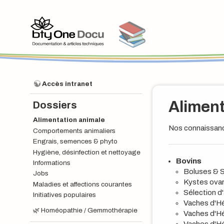
Accès intranet
Aliment
Dossiers
Alimentation animale
Nos connaissance
Comportements animaliers
Engrais, semences & phyto
Hygiène, désinfection et nettoyage
Bovins
Informations
Boluses & 
Jobs
Kystes ovari
Maladies et affections courantes
Sélection d
Initiatives populaires
Vaches d'Hé
🌿
Homéopathie / Gemmothérapie
Vaches d'Hé
Vaches d'H