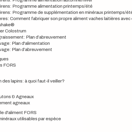
érens: Programme alimentation printemps/été
érens: Programme de supplémentation en minéraux printemps/ét
ières: Comment fabriquer son propre aliment vaches laitières av
kshake®
er Colostrum
graissement: Plan d’abreuvement
vage: Plan d'alimentation
evage: Plan d’abreuvement
ques
nts FORS
 des lapins: à quoi faut-il veiller?
utons & Agneaux
itement agneaux
elle d'aliment FORS
néraux utilisables par espèce