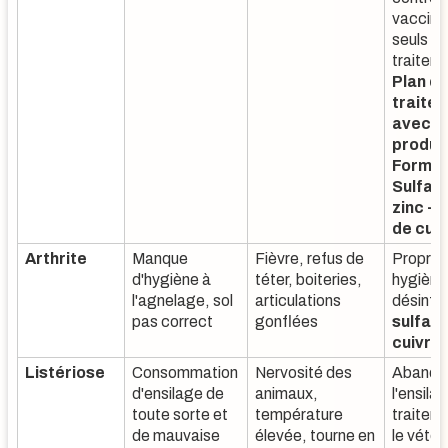
vaccins 
seuls
traitem
Plan d
traite
avec tr
produit
Formol 
Sulfat
zinc - 
de cui
Arthrite
Manque
Fièvre, refus de
Propret
d'hygiène à
téter, boiteries,
hygiène
l'agnelage, sol
articulations
désinfe
pas correct
gonflées
sulfate
cuivre
Listériose
Consommation
Nervosité des
Abando
d'ensilage de
animaux,
l'ensila
toute sorte et
température
traitem
de mauvaise
élevée, tourne en
le vétér