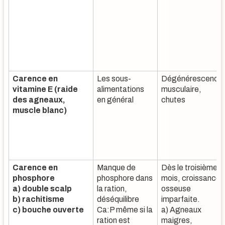
Carence en
Les sous-
Dégénérescence
vitamine E (raide
alimentations
musculaire,
des agneaux,
en général
chutes
muscle blanc)
Carence en
Manque de
Dès le troisième
phosphore
phosphore dans
mois, croissance
a) double scalp
la ration,
osseuse
b) rachitisme
déséquilibre
imparfaite.
c) bouche ouverte
Ca:P même si la
a) Agneaux
ration est
maigres,