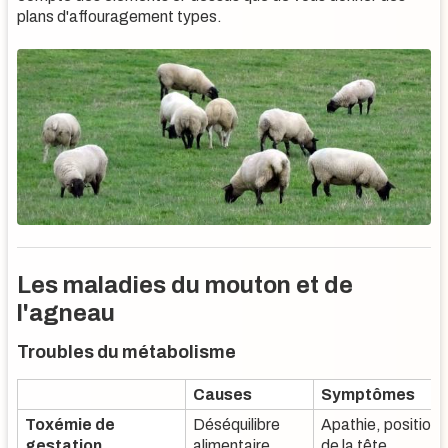
plans d'affouragement types.
Les maladies du mouton et de
l'agneau
Troubles du métabolisme
Causes
Symptômes
Toxémie de
Déséquilibre
Apathie, position
gestation
alimentaire,
de la tête,