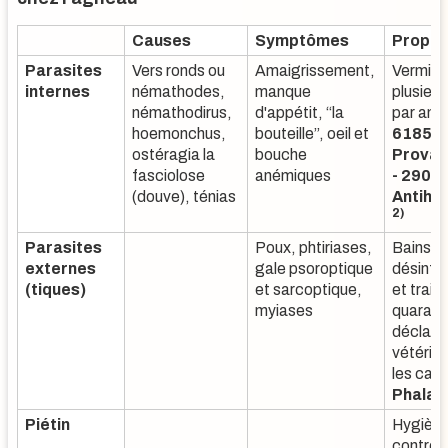
Causes
Symptômes
Prophy
Parasites
Vers ronds ou
Amaigrissement,
Vermifu
internes
némathodes,
manque
plusieur
némathodirus,
d'appétit, “la
par ann
hoemonchus,
bouteille”, oeil et
6185
ostéragia la
bouche
Prova
fasciolose
anémiques
- 2902
(douve), ténias
Antihe
2)
Parasites
Poux, phtiriases,
Bains
externes
gale psoroptique
désinfe
(tiques)
et sarcoptique,
et trait
myiases
quarant
déclara
vétérina
les cas
Phalan
Piétin
Hygiène
contrôl