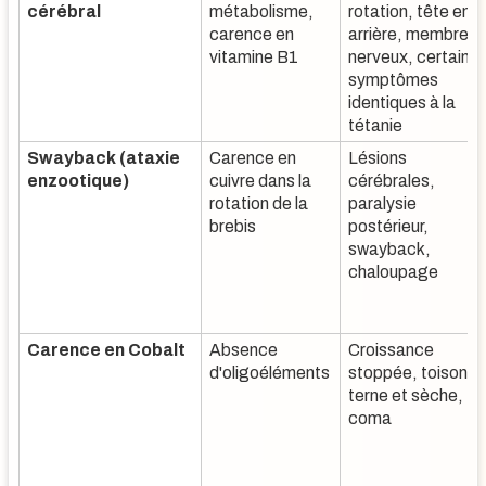
cérébral
métabolisme,
rotation, tête en
carence en
arrière, membres
vitamine B1
nerveux, certains
symptômes
identiques à la
tétanie
Swayback (ataxie
Carence en
Lésions
enzootique)
cuivre dans la
cérébrales,
rotation de la
paralysie
brebis
postérieur,
swayback,
chaloupage
Carence en Cobalt
Absence
Croissance
d'oligoéléments
stoppée, toison
terne et sèche,
coma