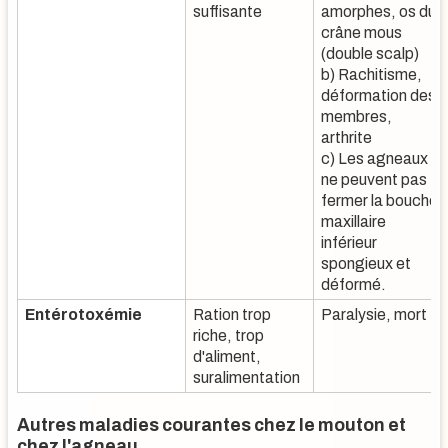
suffisante
amorphes, os du
crâne mous
(double scalp)
b) Rachitisme,
déformation des
membres,
arthrite
c) Les agneaux
ne peuvent pas
fermer la bouche,
maxillaire
inférieur
spongieux et
déformé.
Entérotoxémie
Ration trop
Paralysie, mort
riche, trop
d'aliment,
suralimentation
Autres maladies courantes chez le mouton et
chez l'agneau