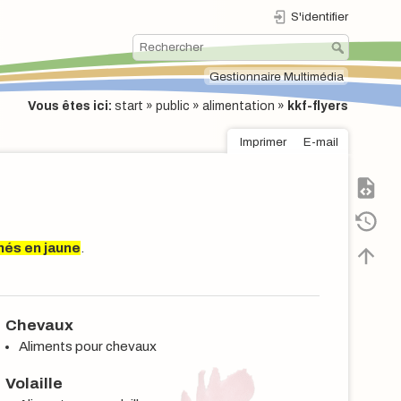
S'identifier
Gestionnaire Multimédia
Vous êtes ici:
start
»
public
»
alimentation
»
kkf-flyers
Imprimer
E-mail
nés en jaune
.
Chevaux
Aliments pour chevaux
Volaille